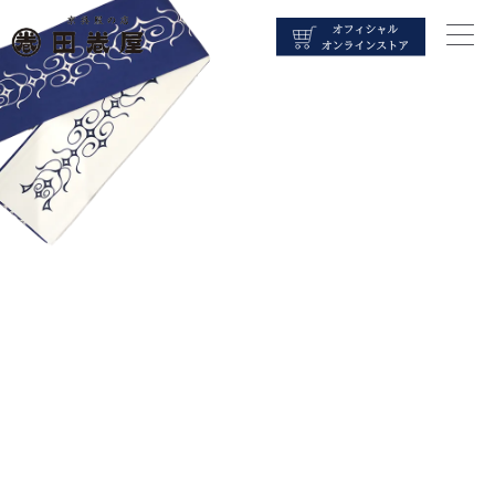
内
容
を
ス
キ
ッ
プ