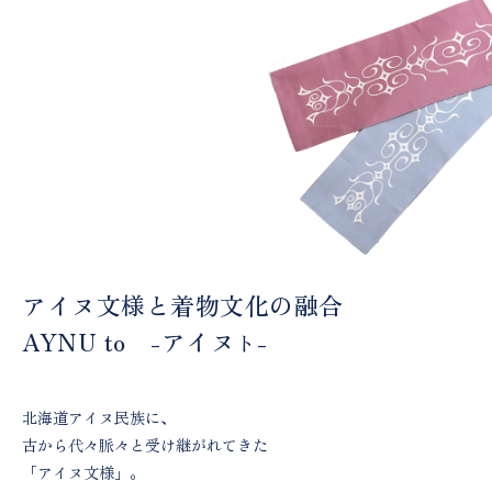
アイヌ文様と着物文化の融合
AYNU to -アイヌ
-
ト
北海道アイヌ民族に、
古から代々脈々と受け継がれてきた
「アイヌ文様」。